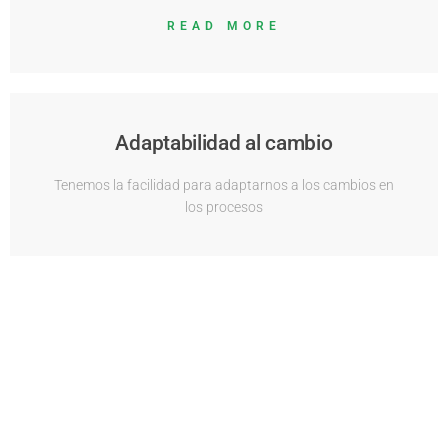
READ MORE
Adaptabilidad al cambio
Tenemos la facilidad para adaptarnos a los cambios en
los procesos
READ MORE
Integridad
Contamos con una actitud permanente de